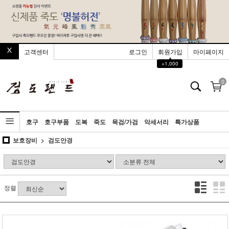
고객센터
로그인
회원가입
마이페이지
▲
+1,000
0
호구
호구부품
도복
죽도
목검/가검
악세서리
특가상품
보호장비
검도안경
정렬