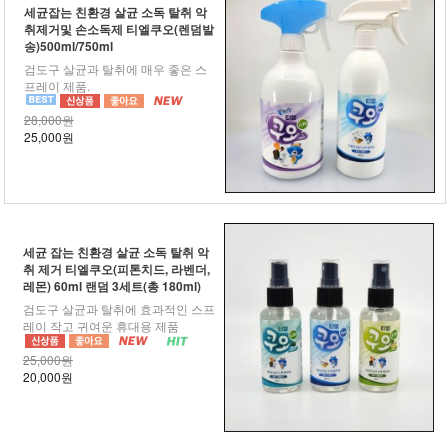
세균잡는 친환경 살균 소독 탈취 악
취제거및 손소독제 티엘쿠오(렌덤발
송)500ml/750ml
검도구 살균과 탈취에 매우 좋은 스
프레이 제품.
28,000원
25,000원
세균 잡는 친환경 살균 소독 탈취 악
취 제거 티엘쿠오(피톤치드, 라벤더,
레몬) 60ml 랜덤 3세트(총 180ml)
검도구 살균과 탈취에 효과적인 스프
레이 작고 귀여운 휴대용 제품
25,000원
20,000원