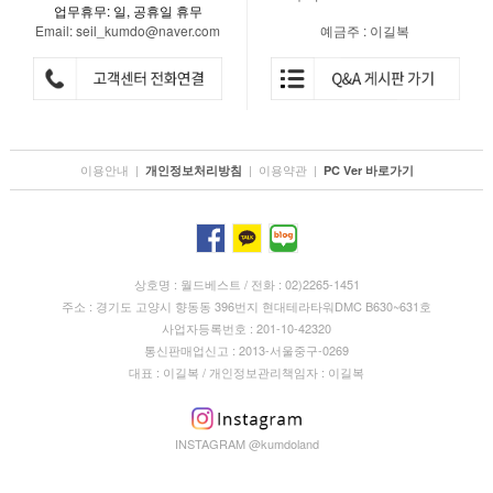
업무휴무: 일, 공휴일 휴무
Email: seil_kumdo@naver.com
예금주 : 이길복
이용안내
|
|
이용약관
|
개인정보처리방침
PC Ver 바로가기
상호명 : 월드베스트 / 전화 : 02)2265-1451
주소 : 경기도 고양시 향동동 396번지 현대테라타워DMC B630~631호
사업자등록번호 : 201-10-42320
통신판매업신고 : 2013-서울중구-0269
대표 : 이길복 / 개인정보관리책임자 : 이길복
INSTAGRAM @kumdoland