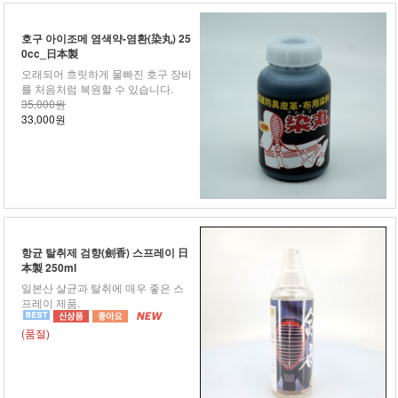
호구 아이조메 염색약-염환(染丸) 25
0cc_日本製
오래되어 흐릿하게 물빠진 호구 장비
를 처음처럼 복원할 수 있습니다.
35,000원
33,000원
항균 탈취제 검향(劍香) 스프레이 日
本製 250ml
일본산 살균과 탈취에 매우 좋은 스
프레이 제품.
(품절)