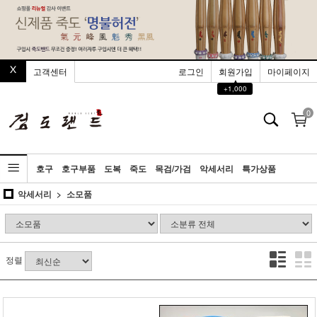
고객센터
로그인
회원가입
마이페이지
▲
+1,000
0
호구
호구부품
도복
죽도
목검/가검
악세서리
특가상품
악세서리
소모품
정렬