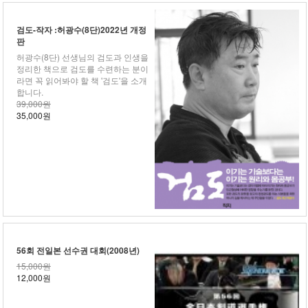
검도-작자 :허광수(8단)2022년 개정
판
허광수(8단) 선생님의 검도과 인생을
정리한 책으로 검도를 수련하는 분이
라면 꼭 읽어봐야 할 책 '검도'을 소개
합니다.
39,000원
35,000원
56회 전일본 선수권 대회(2008년)
15,000원
12,000원