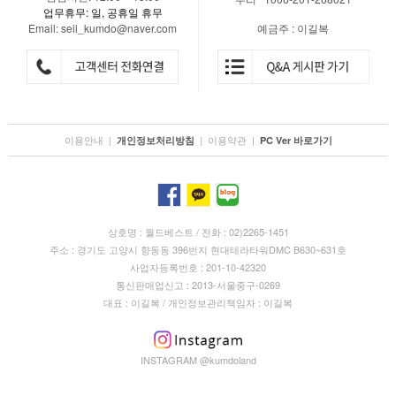
업무휴무: 일, 공휴일 휴무
Email: seil_kumdo@naver.com
예금주 : 이길복
이용안내
|
|
이용약관
|
개인정보처리방침
PC Ver 바로가기
상호명 : 월드베스트 / 전화 : 02)2265-1451
주소 : 경기도 고양시 향동동 396번지 현대테라타워DMC B630~631호
사업자등록번호 : 201-10-42320
통신판매업신고 : 2013-서울중구-0269
대표 : 이길복 / 개인정보관리책임자 : 이길복
INSTAGRAM @kumdoland