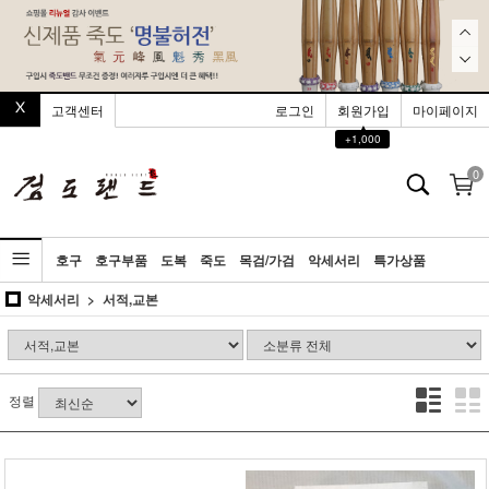
고객센터
로그인
회원가입
마이페이지
▲
+1,000
0
호구
호구부품
도복
죽도
목검/가검
악세서리
특가상품
악세서리
서적,교본
정렬