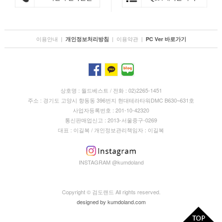
이용안내
|
|
이용약관
|
개인정보처리방침
PC Ver 바로가기
상호명 : 월드베스트 / 전화 : 02)2265-1451
주소 : 경기도 고양시 향동동 396번지 현대테라타워DMC B630~631호
사업자등록번호 : 201-10-42320
통신판매업신고 : 2013-서울중구-0269
대표 : 이길복 / 개인정보관리책임자 : 이길복
INSTAGRAM @kumdoland
Copyright © 검도랜드 All rights reserved.
designed by
kumdoland.com