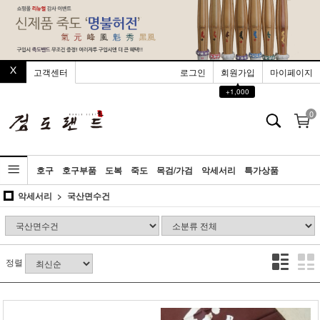
고객센터
로그인
회원가입
마이페이지
▲
+1,000
0
호구
호구부품
도복
죽도
목검/가검
악세서리
특가상품
악세서리
국산면수건
정렬