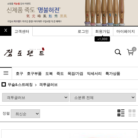
고객센터
로그인
회원가입
마이페이지
▲
+1,000
0
호구
호구부품
도복
죽도
목검/가검
악세서리
특가상품
무술&스트레칭
격투글러브
정렬