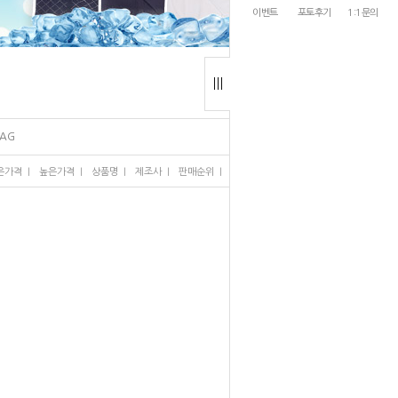
이벤트
포토후기
1:1문의
BAG
I
I
I
I
I
은가격
높은가격
상품명
제조사
판매순위
많이 본 상품