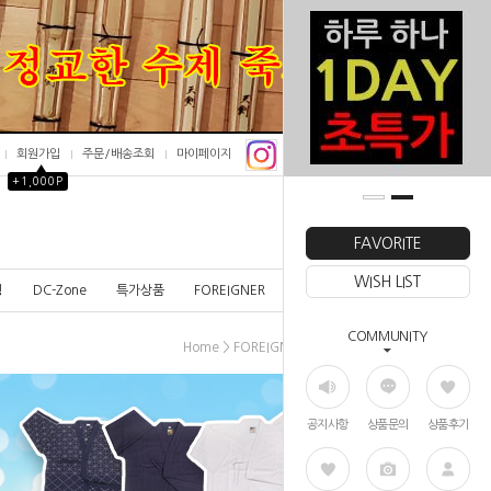
회원가입
주문/배송조회
마이페이지
▲
+1,000P
0
FAVORITE
WISH LIST
칭
DC-Zone
특가상품
FOREIGNER
COMMUNITY
>
>
Home
FOREIGNER
BOGU
공지사항
상품문의
상품후기