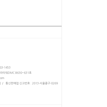
263-1453
테라타워DMC B630~631호
com
/ 통신판매업 신고번호 : 2013-서울중구-0269
]