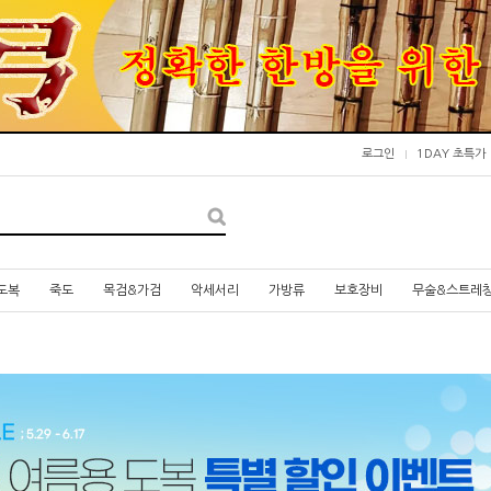
로그인
1DAY 초특가
도복
죽도
목검&가검
악세서리
가방류
보호장비
무술&스트레