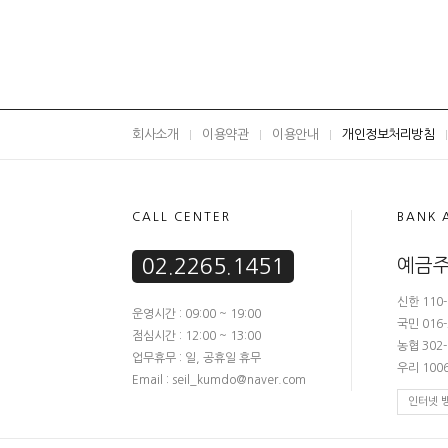
회사소개
이용약관
이용안내
개인정보처리방침
CALL CENTER
BANK 
02.2265.1451
예금주
신한 110-
운영시간 : 09:00 ~ 19:00
국민 016-
점심시간 : 12:00 ~ 13:00
농협 302-
업무휴무 : 일, 공휴일 휴무
우리 1006
Email : seil_kumdo@naver.com
인터넷 