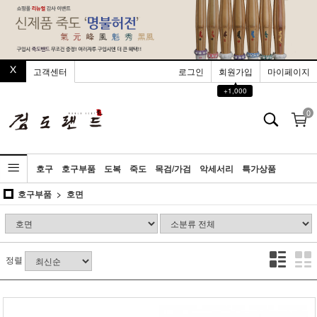
고객센터
로그인
회원가입
마이페이지
▲
+1,000
0
호구
호구부품
도복
죽도
목검/가검
악세서리
특가상품
호구부품
호면
정렬