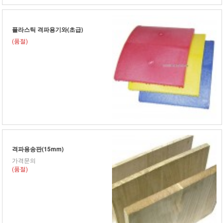
플라스틱 격파용기와(초급)
(품절)
격파용송판(15mm)
가격문의
(품절)