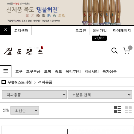
고객센터
로그인
회원가입
마이페이지
▲
+1,000
0
호구
호구부품
도복
죽도
목검/가검
악세서리
특가상품
무술&스트레칭
격파용품
정렬