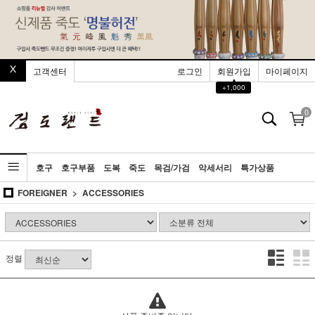
고객센터
로그인
회원가입
마이페이지
▲
+1,000
0
호구
호구부품
도복
죽도
목검/가검
악세서리
특가상품
FOREIGNER
ACCESSORIES
정렬