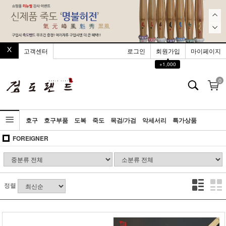
고객센터
로그인
회원가입
마이페이지
▲
+1,000
0
호구
호구부품
도복
죽도
목검/가검
악세서리
특가상품
FOREIGNER
정렬