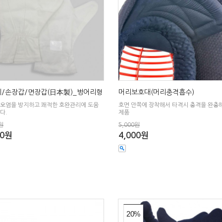
/손장갑/면장갑(日本製)_벙어리형
머리보호대(머리충격흡수)
 오염을 방지하고 쾌적한 호완관리에 도움
호면 안쪽에 장착해서 타격시 충격을 완충
다.
제품
원
5,000원
00원
4,000원
20%