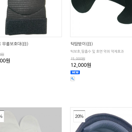
 무릎보호대(日)
턱땀받이(日)
턱보호,땀흡수 및 호면 악취 억제효과
0원
15,000원
000원
12,000원
%
20%