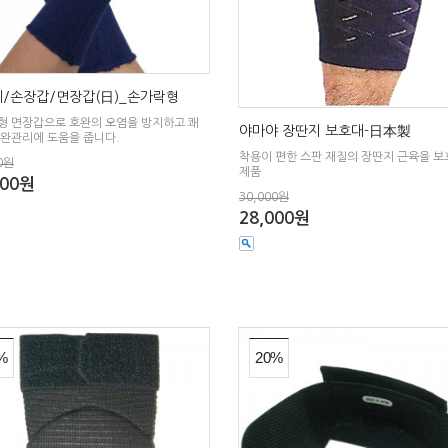
/손장갑/면장갑(日)_손가락형
형 면장갑으로 호완의 오염을 방지하고 쾌
야마야 장딴지 보호대-日本製
호완관리에 도움을 줍니다.
착용이 편한 스판 재질의 장딴지 근육을 
0원
제품
000원
30,000원
28,000원
%
20%