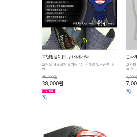
호면땀받이日(구)하세가와
손싸게
호면을 청결하게 유지해주는 신개념 일본산 턱 땀
호완의
받이
을 줍니
45,000원
8,000
38,000원
7,0