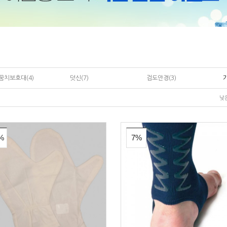
꿈치보호대(4)
덧신(7)
검도안경(3)
낮
%
7%