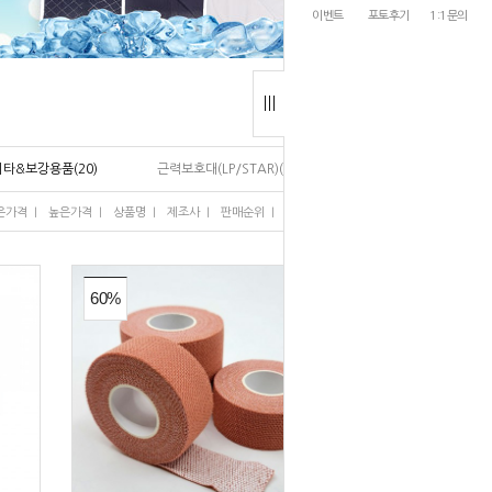
이벤트
포토후기
1:1문의
기타&보강용품(20)
근력보호대(LP/STAR)(20)
I
I
I
I
I
은가격
높은가격
상품명
제조사
판매순위
많이 본 상품
60%