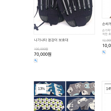
손싸게
손가락
적한 
나기나타 정강이 보호대
12,00
10,
100,000원
70,000원
13%
14