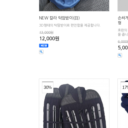
NEW 칼라 턱땀받이(日)
손싸게
형
3D형태의 턱땀받이로 편안함을 제공합니다.
호완의
13,000원
을 줍니
12,000원
6,000
5,0
30%
17