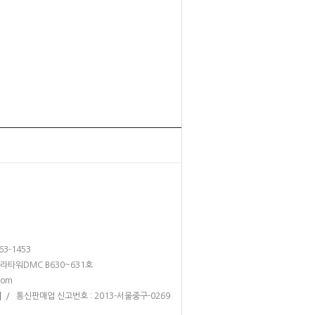
263-1453
테라타워DMC B630~631호
com
/ 통신판매업 신고번호 : 2013-서울중구-0269
]