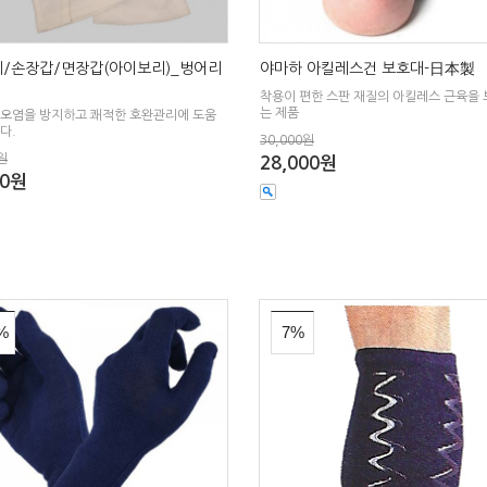
/손장갑/면장갑(아이보리)_벙어리
야마하 아킬레스건 보호대-日本製
착용이 편한 스판 재질의 아킬레스 근육을
는 제품
 오염을 방지하고 쾌적한 호완관리에 도움
다.
30,000원
원
28,000원
00원
%
7%