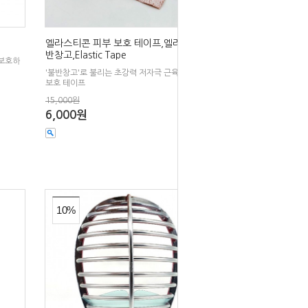
엘라스티콘 피부 보호 테이프,엘라스틱 불
반창고,Elastic Tape
 보호하
'불반창고'로 불리는 초강력 저자극 근육 및 피부
보호 테이프
15,000원
6,000원
10%