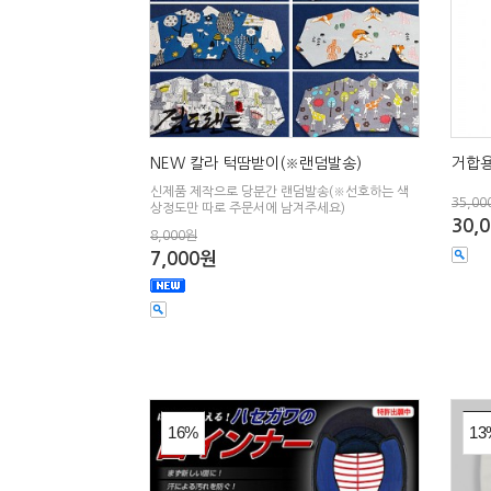
NEW 칼라 턱땀받이(※랜덤발송)
거합용
신제품 제작으로 당분간 랜덤발송(※선호하는 색
35,00
상정도만 따로 주문서에 남겨주세요)
30,
8,000원
7,000원
16%
13