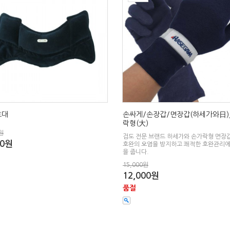
호대
손싸게/손장갑/면장갑(하세가와日)
락형(大)
원
검도 전문 브랜드 하세가와 손가락형 면장
00원
호완의 오염을 방지하고 쾌적한 호완관리에
을 줍니다.
15,000원
12,000원
품절