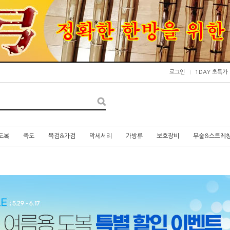
로그인
1DAY 초특가
도복
죽도
목검&가검
악세서리
가방류
보호장비
무술&스트레