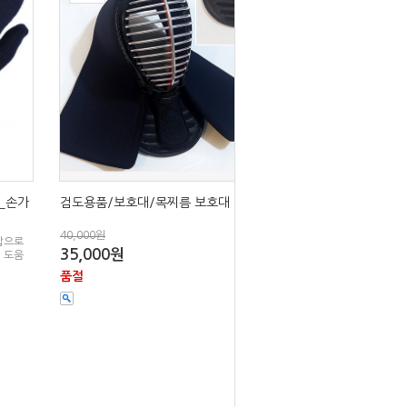
_손가
검도용품/보호대/목찌름 보호대
40,000원
갑으로
35,000원
 도움
품절