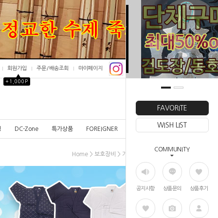
회원가입
주문/배송조회
마이페이지
▲
+1,000P
0
FAVORITE
WISH LIST
칭
DC-Zone
특가상품
FOREIGNER
COMMUNITY
>
>
Home
보호장비
기타&보강용품
공지사항
상품문의
상품후기