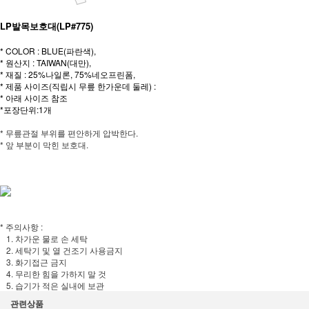
LP발목보호대(LP#775)
* COLOR : BLUE(파란색),
* 원산지 : TAIWAN(대만),
* 재질 : 25%나일론, 75%네오프린폼,
* 제품 사이즈(직립시 무릎 한가운데 둘레) :
* 아래 사이즈 참조
*포장단위:1개
* 무릎관절 부위를 편안하게 압박한다.
* 앞 부분이 막힌 보호대.
* 주의사항 :
1. 차가운 물로 손 세탁
2. 세탁기 및 열 건조기 사용금지
3. 화기접근 금지
4. 무리한 힘을 가하지 말 것
5. 습기가 적은 실내에 보관
관련상품