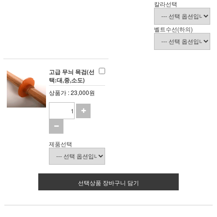
칼라선택
벨트수선(하의)
고급 무늬 목검(선
택:대,중,소도)
상품가 : 23,000원
제품선택
선택상품 장바구니 담기