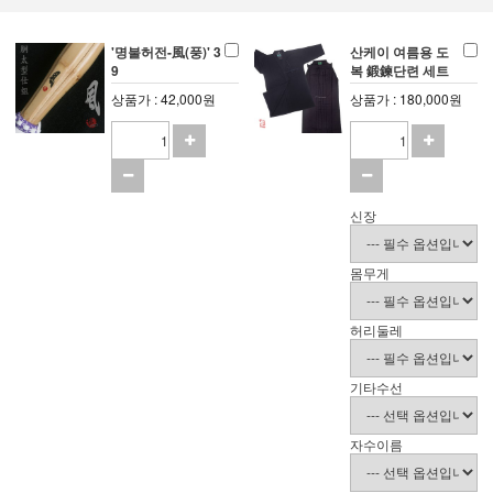
'명불허전-風(풍)' 3
산케이 여름용 도
9
복 鍛鍊단련 세트
상품가 : 42,000원
상품가 : 180,000원
신장
몸무게
허리둘레
기타수선
자수이름