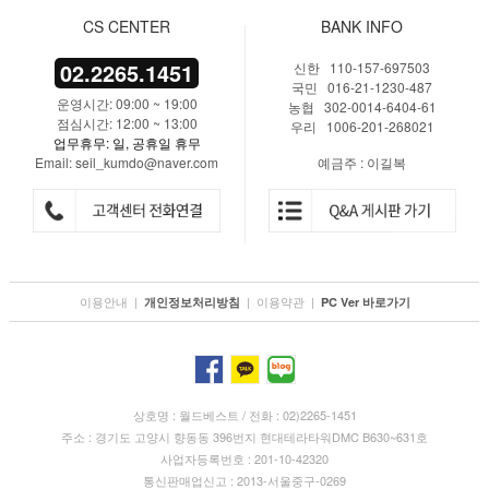
CS CENTER
BANK INFO
02.2265.1451
신한 110-157-697503
국민 016-21-1230-487
운영시간: 09:00 ~ 19:00
농협 302-0014-6404-61
점심시간: 12:00 ~ 13:00
우리 1006-201-268021
업무휴무: 일, 공휴일 휴무
Email: seil_kumdo@naver.com
예금주 : 이길복
이용안내
|
|
이용약관
|
개인정보처리방침
PC Ver 바로가기
상호명 : 월드베스트 / 전화 : 02)2265-1451
주소 : 경기도 고양시 향동동 396번지 현대테라타워DMC B630~631호
사업자등록번호 : 201-10-42320
통신판매업신고 : 2013-서울중구-0269