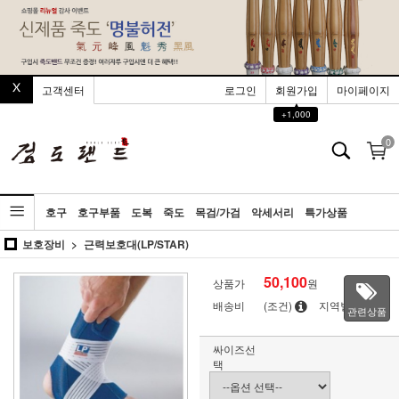
고객센터
로그인
회원가입
마이페이지
▲
+1,000
0
호구
호구부품
도복
죽도
목검/가검
악세서리
특가상품
보호장비
근력보호대(LP/STAR)
50,100
상품가
원
배송비
(조건)
지역별
관련상품
싸이즈선
택