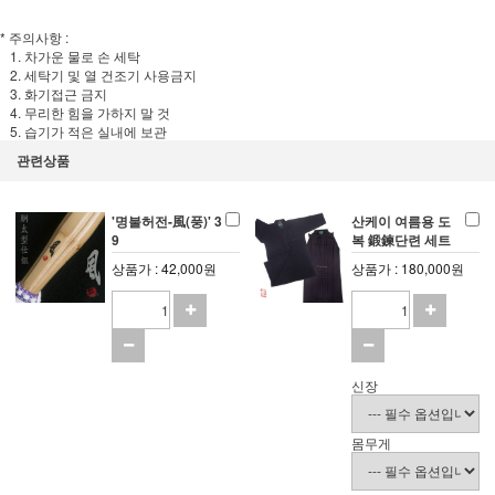
* 주의사항 :
1. 차가운 물로 손 세탁
2. 세탁기 및 열 건조기 사용금지
3. 화기접근 금지
4. 무리한 힘을 가하지 말 것
5. 습기가 적은 실내에 보관
관련상품
'명불허전-風(풍)' 3
산케이 여름용 도
9
복 鍛鍊단련 세트
상품가 : 42,000원
상품가 : 180,000원
신장
몸무게