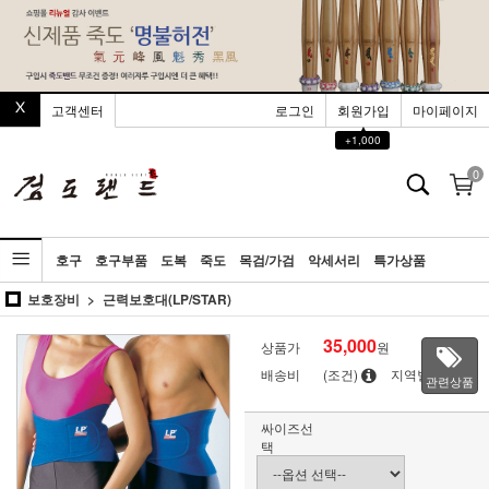
고객센터
로그인
회원가입
마이페이지
▲
+1,000
0
호구
호구부품
도복
죽도
목검/가검
악세서리
특가상품
보호장비
근력보호대(LP/STAR)
35,000
상품가
원
배송비
(조건)
지역별
관련상품
싸이즈선
택