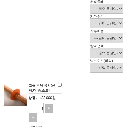
허리둘레
기타수선
자수이름
칼라선택
벨트수선(하의)
고급 무늬 목검(선
택:대,중,소도)
상품가 : 23,000원