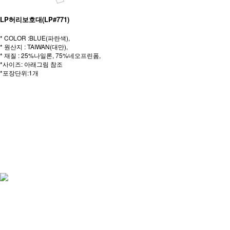
LP허리보호대(LP#771)
* COLOR :BLUE(파란색),
* 원산지 : TAIWAN(대만),
* 재질 : 25%나일론, 75%네오프린폼,
*사이즈: 아래그림 참조
*포장단위:1개